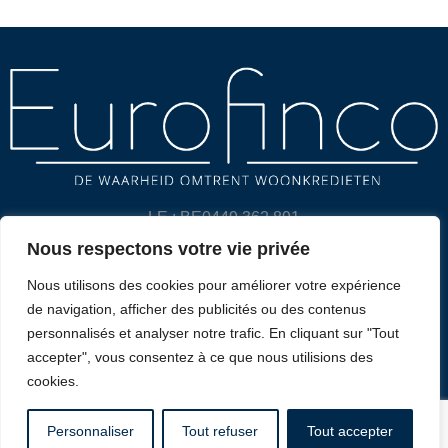
LE : BE0449.362.891
Nous respectons votre vie privée
POLITIQUE DE CONFIDENTIALITÉ ET CLAUSE DE NON-
Nous utilisons des cookies pour améliorer votre expérience
RESPONSABILITÉ
de navigation, afficher des publicités ou des contenus
personnalisés et analyser notre trafic. En cliquant sur "Tout
CONTACT
accepter", vous consentez à ce que nous utilisions des
cookies.
2025 Eurofinco. Tous droits réservés. Créé par
Expertmedia
Personnaliser
Tout refuser
Tout accepter