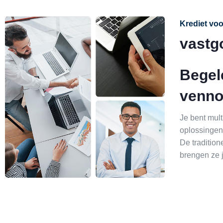
Krediet voo
vastg
Begele
venno
Je bent mul
oplossingen
De tradition
brengen ze 