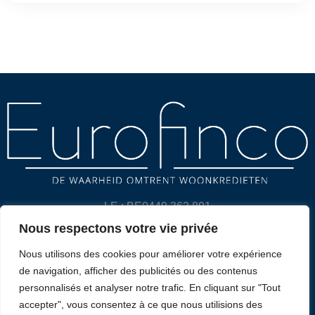
LE : BE0449.362.891
Nous respectons votre vie privée
POLITIQUE DE CONFIDENTIALITÉ ET CLAUSE DE NON-
Nous utilisons des cookies pour améliorer votre expérience
RESPONSABILITÉ
de navigation, afficher des publicités ou des contenus
personnalisés et analyser notre trafic. En cliquant sur "Tout
CONTACT
accepter", vous consentez à ce que nous utilisions des